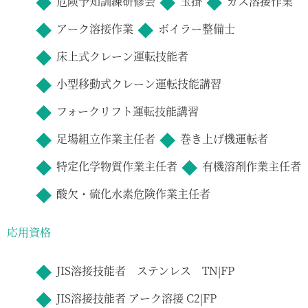
危険予知訓練研修会
玉掛
ガス溶接作業
アーク溶接作業
ボイラー整備士
床上式クレーン運転技能者
小型移動式クレーン運転技能講習
フォークリフト運転技能講習
足場組立作業主任者
巻き上げ機運転者
特定化学物質作業主任者
有機溶剤作業主任者
酸欠・硫化水素危険作業主任者
応用資格
JIS溶接技能者 ステンレス TN|FP
JIS溶接技能者 アーク溶接 C2|FP